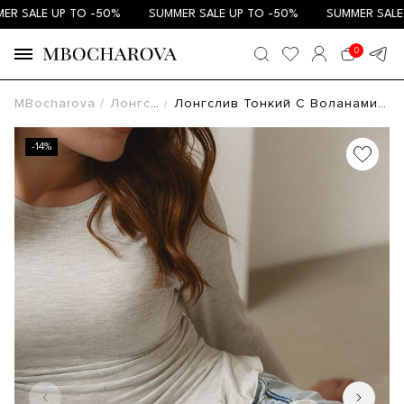
 SALE UP TO -50%
SUMMER SALE UP TO -50%
SUMMER SALE U
0
MBocharova
Лонгсливы
Лонгслив Тонкий С Воланами Меланж LVOLB/3
-14%