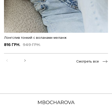
Лонгслив тонкий с воланами меланж
Ло
816 ГРН.
949 ГРН.
8
Смотреть все