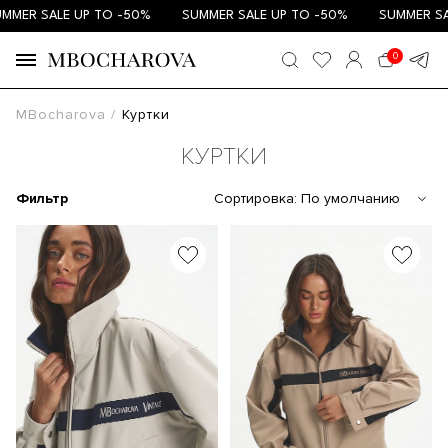
R SALE UP TO -50%
SUMMER SALE UP TO -50%
SUMMER SALE 
0
MBocharova
Куртки
КУРТКИ
Фильтр
Сортировка:
По умолчанию