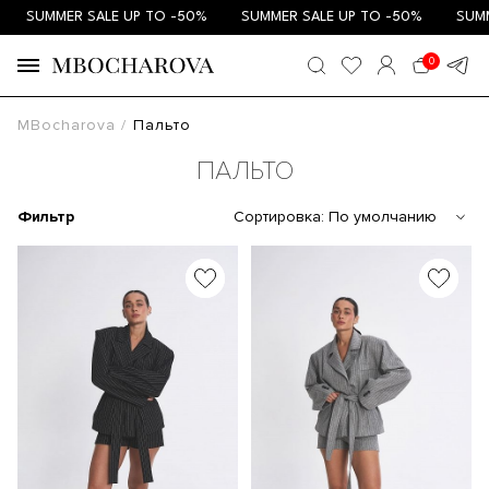
SUMMER SALE UP TO -50%
SUMMER SALE UP TO -50%
SUMMER
0
MBocharova
Пальто
ПАЛЬТО
Фильтр
Сортировка:
По умолчанию