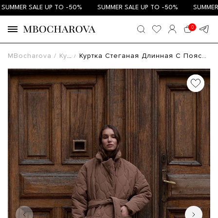
UMMER SALE UP TO -50%
SUMMER SALE UP TO -50%
SUMMER SA
0
MBocharova
Куртки
Куртка Стеганая Длинная С Поясом Узор Волна Шоколадная К0221