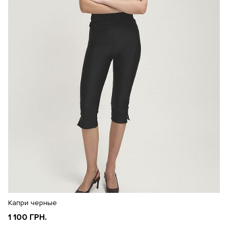
Капри черные
Ш
1 100 ГРН.
1