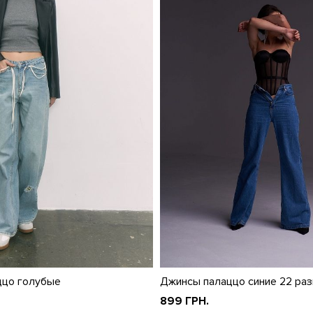
ццо голубые
Джинсы палаццо синие 22 ра
899 ГРН.