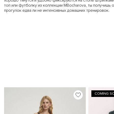
хорошо тянутся и удобно фиксируются на стопе штрипками
топ или футболку из коллекции MBocharova, ты получишь 
прогулок едва ли не интенсивных домашних тренировок.
COMING S