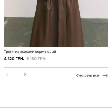
Тренч из экокожи коричневый
Т
4 120 ГРН.
5 150 ГРН.
3
Смотреть все