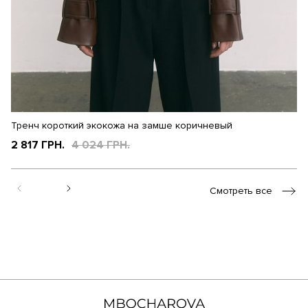
Тренч короткий экокожа на замше коричневый
Т
2 817 ГРН.
4 024 ГРН.
3
Смотреть все