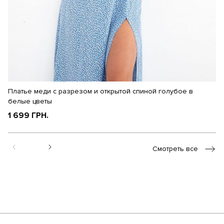
Платье меди с разрезом и открытой спиной голубое в
П
белые цветы
ц
1 699 ГРН.
1
Смотреть все