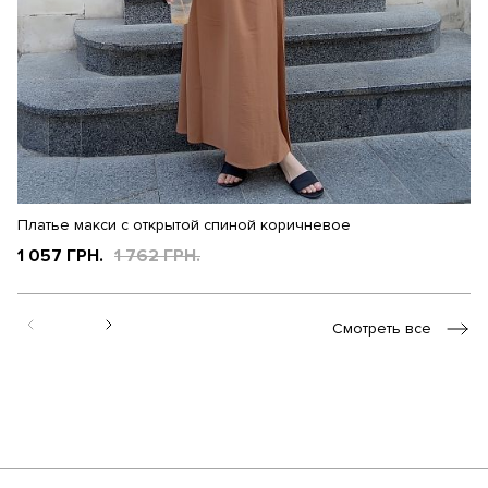
Платье макси с открытой спиной коричневое
П
ц
1 057 ГРН.
1 762 ГРН.
1
Смотреть все