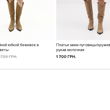
йной юбкой бежевое в
Платье мини пуговицы/круже
цветы
рукав молочная
 729 ГРН.
1 700 ГРН.