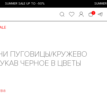
MMER SALE UP TO -50%
SUMMER SALE 
0
ALE
НИ ПУГОВИЦЫ/КРУЖЕВО
УКАВ ЧЕРНОЕ В ЦВЕТЫ
тва