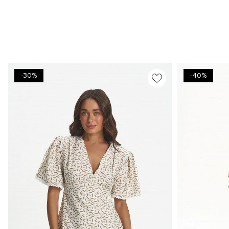
-30%
-40%