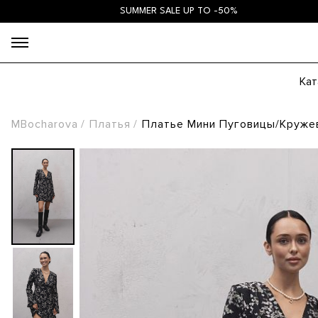
SUMMER SALE UP TO -50%
Кат
MBocharova
Платья
Платье Мини Пуговицы/круже