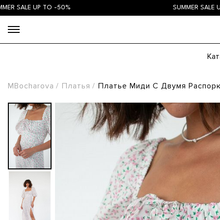
ALE UP TO -50%
SUMMER SALE UP TO 
Кат
MBocharova
Платья
Платье Миди С Двумя Распор