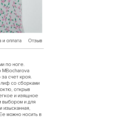
 и оплата
Отзыв
ми по ноге.
р MBocharova
за счет кроя.
и лиф со сборками
локтю, открыв
Легкое и изящное
м выбором и для
 и изысканная,
Ее можно носить в