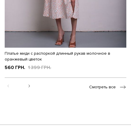
Платье миди с распоркой длинный рукав молочное в
П
оранжевый цветок
1
560 ГРН.
1 399 ГРН.
Смотреть все