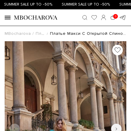
SUMMER SALE UP TO -50%
SUMMER SALE UP TO -50%
SUMMER 
0
MBocharova
Платья
Платье Макси С Открытой Спиной Зеленое МБПЛ003/1