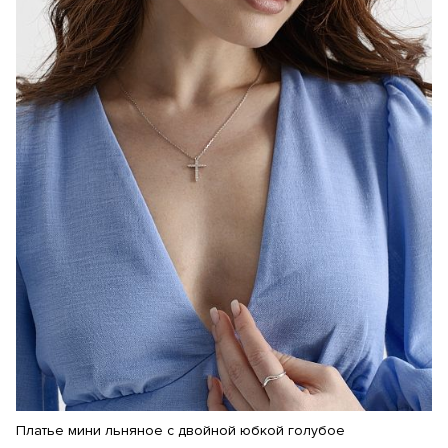
Платье мини льняное с двойной юбкой голубое
П