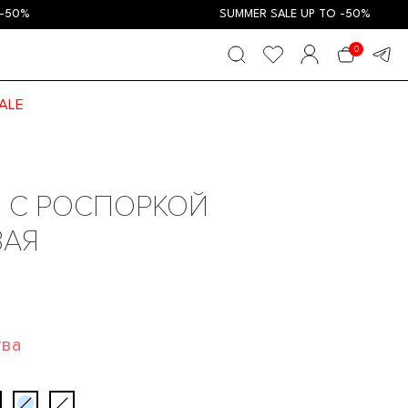
SUMMER SALE UP TO -50%
0
ALE
 С РОСПОРКОЙ
ВАЯ
тва