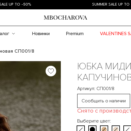
 TO -50%
SUMMER SALE UP TO -50%
алог
Новинки
Premium
VALENTINES S
новая СП001/8
ЮБКА МИДИ
КАПУЧИНО
Артикул: СП001/8
Сообщить о наличии
Снято с производс
Выберите цвет: