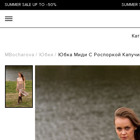
ER SALE UP TO -50%
SUMMER SALE UP
Кат
MBocharova
Юбки
Юбка Миди С Роспоркой Капучи