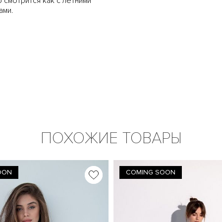
 смотрится как с летними
ами.
ПОХОЖИЕ ТОВАРЫ
OON
COMING SOON