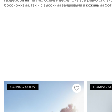
гардероба на теплую осень и весну. Она все равно стильно
босоножками, так и с высокими замшевыми и кожаными бот
COMING SOON
COMING S