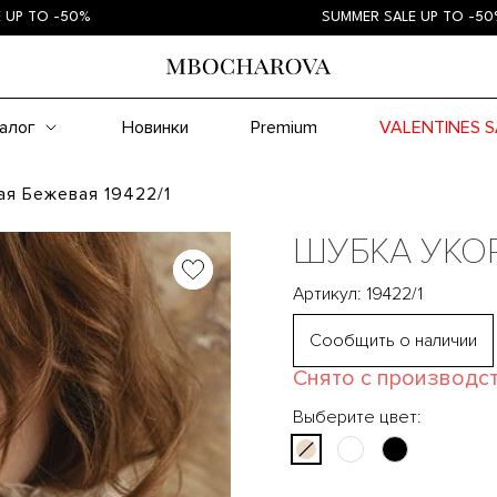
 -50%
SUMMER SALE UP TO -50%
алог
Новинки
Premium
VALENTINES S
я Бежевая 19422/1
ШУБКА УКО
Артикул: 19422/1
Сообщить о наличии
Снято с производс
Выберите цвет: