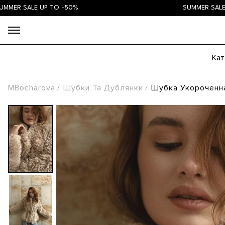
ALE UP TO -50%
SUMMER SALE UP TO
Кат
MBocharova
Шубки Та Дублянки
Шубка Укороченна