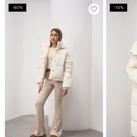
-60%
-70%