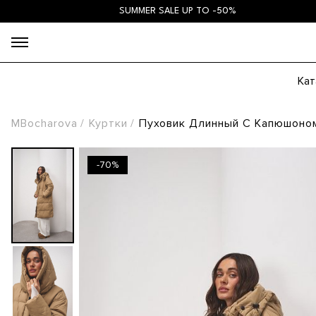
SUMMER SALE UP TO -50%
Кат
MBocharova
Куртки
Пуховик Длинный С Капюшоно
-70%