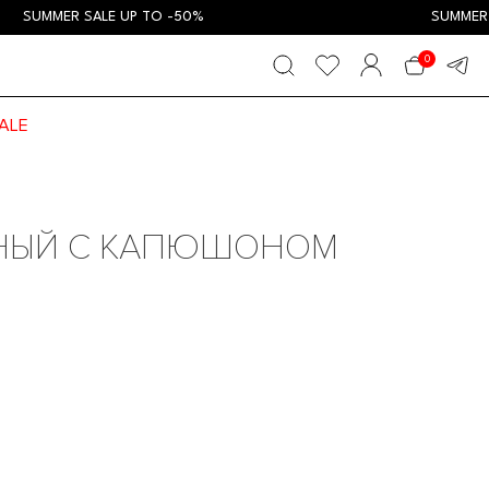
UMMER SALE UP TO -50%
SUMMER SALE
0
ALE
НЫЙ С КАПЮШОНОМ