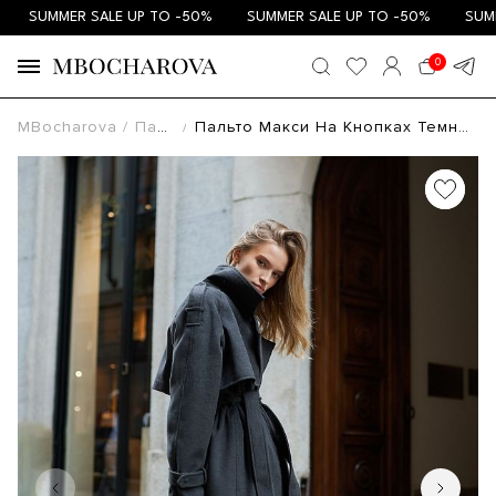
SUMMER SALE UP TO -50%
SUMMER SALE UP TO -50%
SUMME
0
MBocharova
Пальто
Пальто Макси На Кнопках Темно-Серое 162701