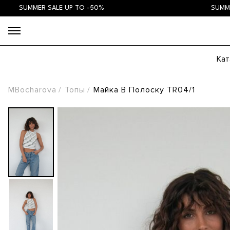
Кат
MBocharova
Топы
Майка В Полоску TR04/1