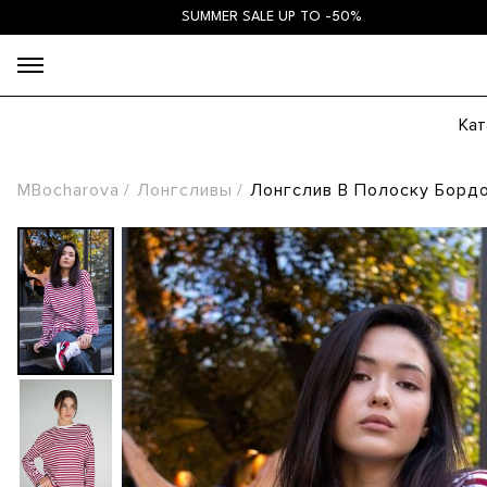
SUMMER SALE UP TO -50%
Кат
MBocharova
Лонгсливы
Лонгслив В Полоску Борд