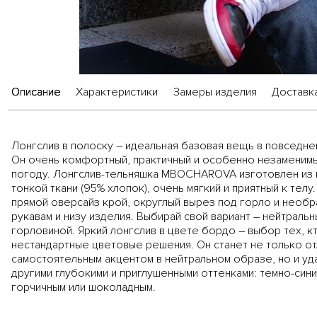
Описание
Характеристики
Замеры изделия
Доставка
Лонгслив в полоску – идеальная базовая вещь в повседн
Он очень комфортный, практичный и особенно незаменим
погоду. Лонгслив-тельняшка MBOCHAROVA изготовлен из 
тонкой ткани (95% хлопок), очень мягкий и приятный к тел
прямой оверсайз крой, округлый вырез под горло и необр
рукавам и низу изделия. Выбирай свой вариант – нейтральн
горловиной. Яркий лонгслив в цвете бордо – выбор тех, к
нестандартные цветовые решения. Он станет не только о
самостоятельным акцентом в нейтральном образе, но и уд
другими глубокими и приглушенными оттенками: темно-сини
горчичным или шоколадным.