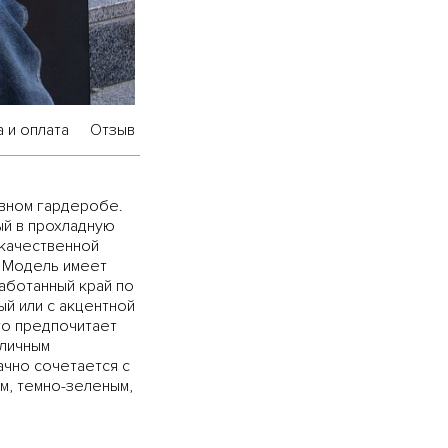
 и оплата
Отзыв
евном гардеробе.
ый в прохладную
качественной
у. Модель имеет
аботанный край по
ый или с акцентной
то предпочитает
тличным
ачно сочетается с
м, темно-зеленым,