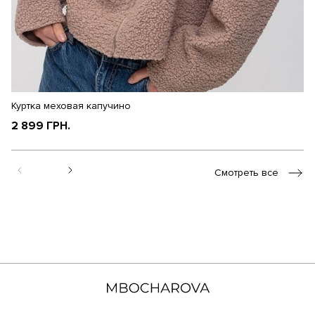
Куртка меховая капучино
К
2 899 ГРН.
2
Смотреть все