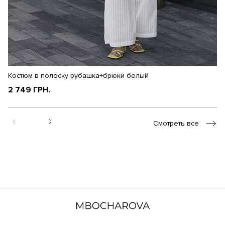
Костюм в полоску рубашка+брюки белый
К
2 749 ГРН.
1
Смотреть все