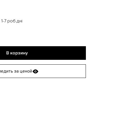
1-7 роб.дні
В корзину
едить за ценой