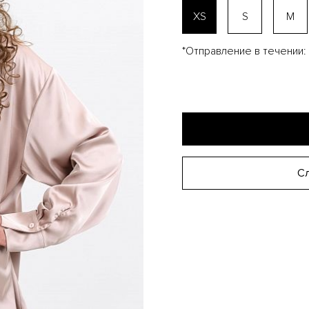
XS
S
M
*Отправление в течении:
Сл