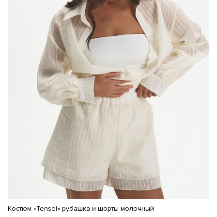
Костюм «Tensel» рубашка и шорты молочный
Ко