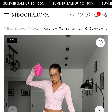
SUMMER SALE UP TO -50%
SUMMER SALE UP TO -50%
SUMMER 
0
MBocharova
Костюмы
Костюм Приталенный С Замком В Рубчик Розовый KOSPR/R
-20%