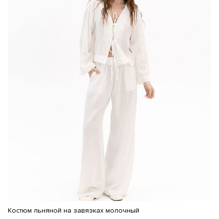
Костюм льняной на завязках молочный
К