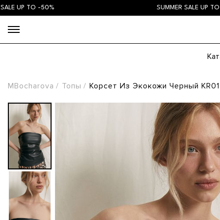
UP TO -50%
SUMMER SALE UP TO -50%
Кат
MBocharova
Топы
Корсет Из Экокожи Черный KR01