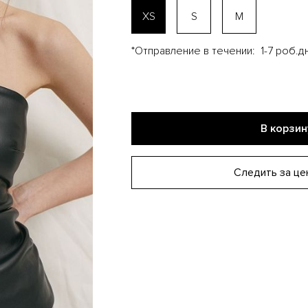
XS
S
M
*Отправление в течении:
1-7 роб.дн
В корзин
Следить за це