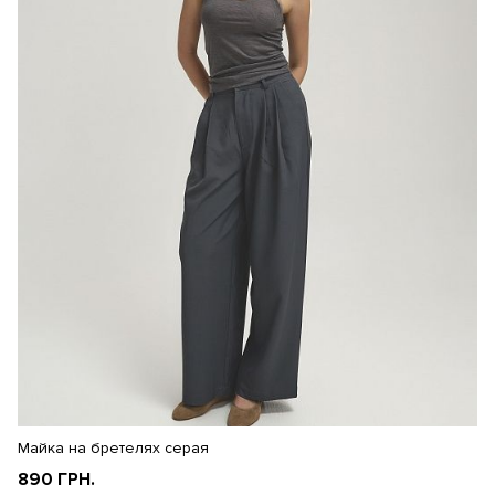
Майка на бретелях серая
М
890 ГРН.
8