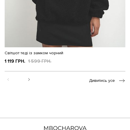
Світшот теді із замком чорний
Св
1 119 ГРН.
1 599 ГРН.
1
Дивитись усе