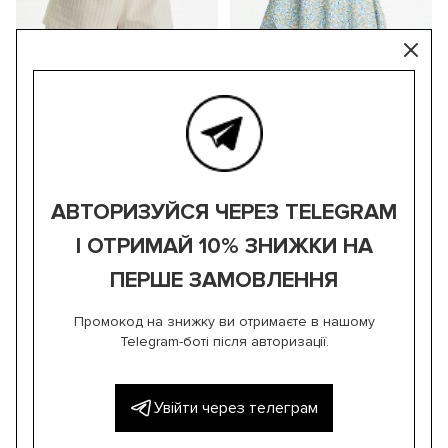
ЗАМОВИТИ
ЗАМОВИТИ
Костюм «Tensel» сорочка та
Костюм «Proshva» сорочка та
шорти молочний
спідниця молочний в
блакитну квітку
2 176 ГРН.
2 560 ГРН.
2 900 ГРН.
АВТОРИЗУЙСЯ ЧЕРЕЗ TELEGRAM
І ОТРИМАЙ 10% ЗНИЖКИ НА
ПЕРШЕ ЗАМОВЛЕННЯ
Промокод на знижку ви отримаєте в нашому
Telegram-боті після авторизації.
Увійти через телеграм