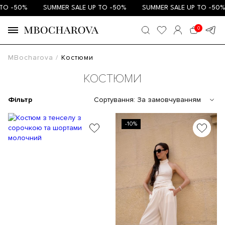
-50%
SUMMER SALE UP TO -50%
SUMMER SALE UP TO -50%
0
MBocharova
Костюми
КОСТЮМИ
Фільтр
Сортування:
За замовчуванням
-10%