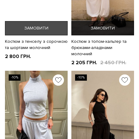
ЗАМОВИТИ
ЗАМОВИТИ
Костюм з тенселу з сорочкою
Костюм з топом-хальтер та
та шортами молочний
брюками-аладінами
молочний
2 800 ГРН.
2 205 ГРН.
2 450 ГРН.
-10%
-10%