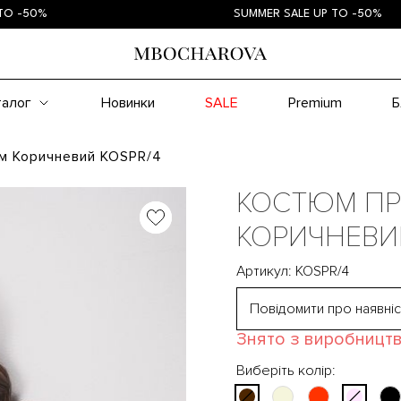
0%
SUMMER SALE UP TO -50%
талог
Новинки
SALE
Premium
Б
м Коричневий KOSPR/4
КОСТЮМ ПР
КОРИЧНЕВИ
Артикул: KOSPR/4
Повідомити про наявніс
Знято з виробницт
Виберіть колір: