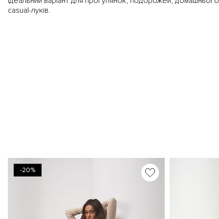
Ідеальний варіант для прогулянок, подорожей, домашнього
casual-луків.
-20%