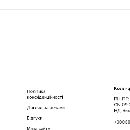
Колл-ц
Політика
конфіденційності
ПН-ПТ: 
СБ: 09:
Догляд за речами
НД: Вих
Відгуки
+3806
Мапа сайту