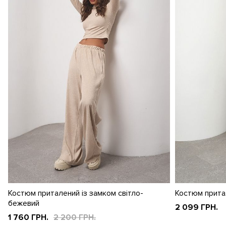
Костюм приталений із замком світло-
Костюм прита
бежевий
2 099 ГРН.
1 760 ГРН.
2 200 ГРН.