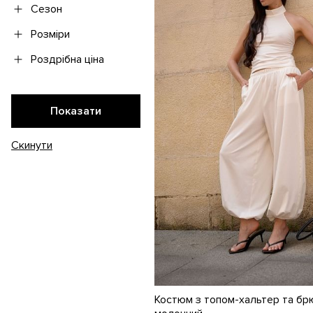
Сезон
Розміри
Роздрібна ціна
Костюм з топом-хальтер та бр