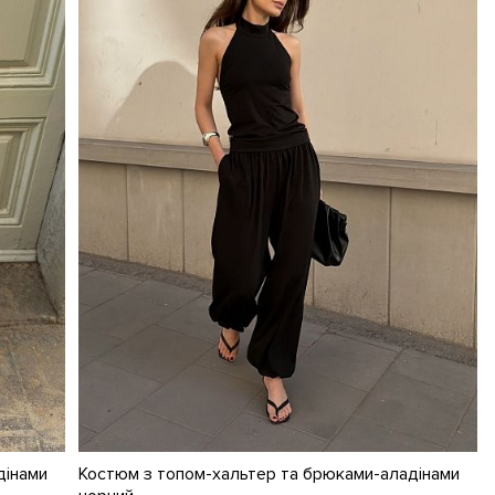
дінами
Костюм з топом-хальтер та брюками-аладінами