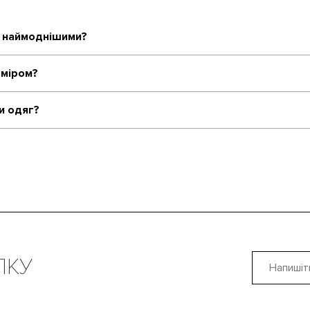
я наймоднішими?
зміром?
и одяг?
ЛКУ