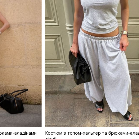
юками-аладінами
Костюм з топом-хальтер та брюками-ала