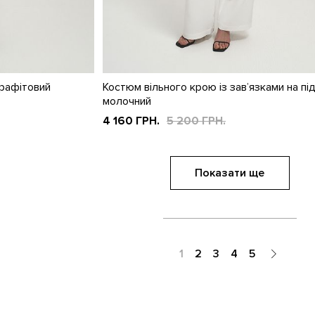
графітовий
Костюм вільного крою із зав’язками на пі
молочний
4 160 ГРН.
5 200 ГРН.
Показати ще
1
2
3
4
5