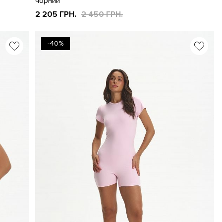
чорний
2 205 ГРН.
2 450 ГРН.
-40%