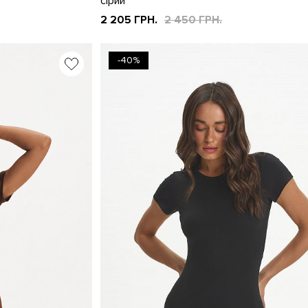
сірий
2 205 ГРН.
2 450 ГРН.
-40%