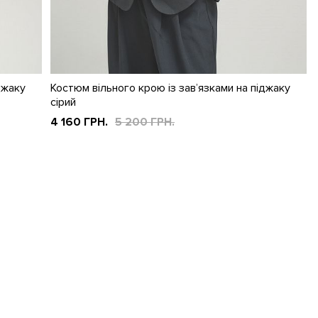
джаку
Костюм вільного крою із зав’язками на піджаку
сірий
4 160 ГРН.
5 200 ГРН.