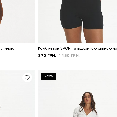
 спиною
Комбінезон SPORT з відкритою спиною ч
870 ГРН.
1 450 ГРН.
-20%