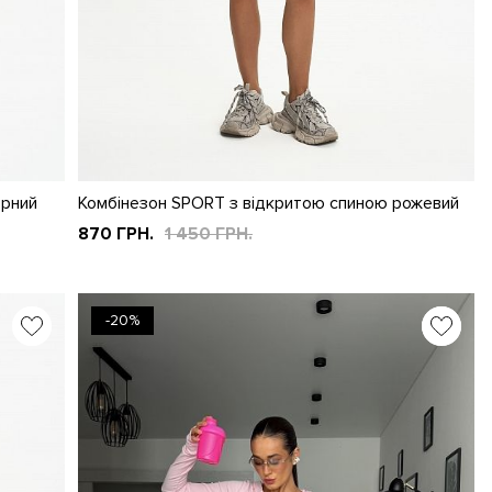
орний
Комбінезон SPORT з відкритою спиною рожевий
870 ГРН.
1 450 ГРН.
-20%