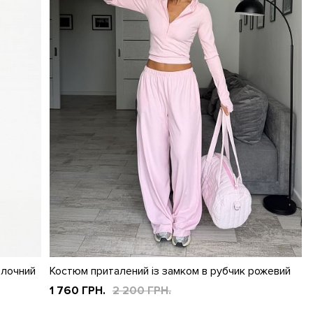
олочний
Костюм приталений із замком в рубчик рожевий
1 760 ГРН.
2 200 ГРН.