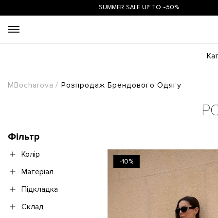
SUMMER SALE UP TO -50%
Ка
MBocharova
Розпродаж Брендового Одягу
Р
Фільтр
Колір
-10%
Матеріал
Підкладка
Склад