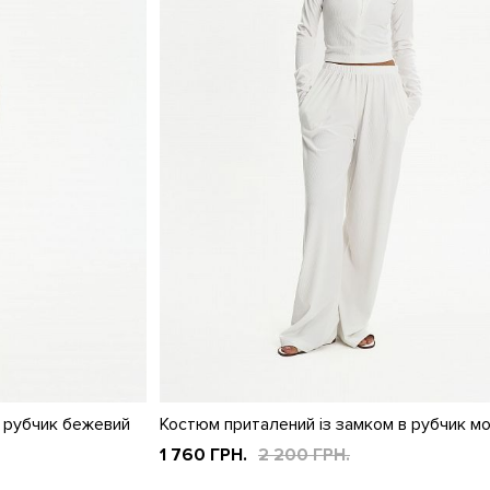
в рубчик бежевий
Костюм приталений із замком в рубчик м
1 760 ГРН.
2 200 ГРН.