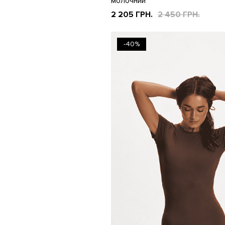
молочний
2 205 ГРН.
2 450 ГРН.
-40%