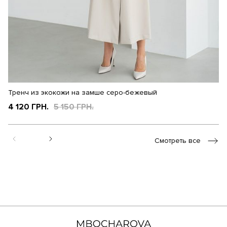
Тренч из экокожи на замше серо-бежевый
Тр
4 120 ГРН.
5 150 ГРН.
3
Смотреть все