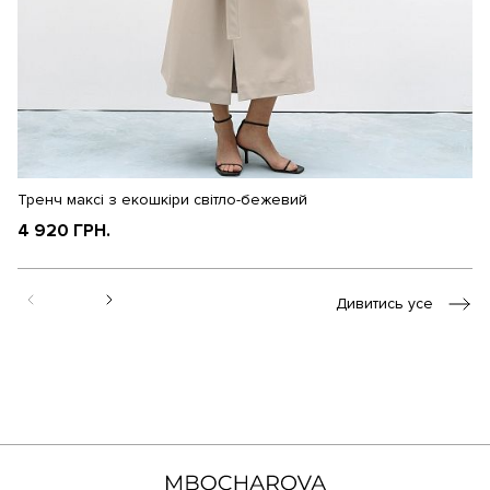
Тренч максі з екошкіри світло-бежевий
Тр
4 920 ГРН.
5
Дивитись усе