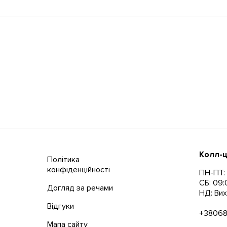
Колл-ц
Політика
конфіденційності
ПН-ПТ: 
СБ: 09:
Догляд за речами
НД: Вих
Відгуки
+3806
Мапа сайту