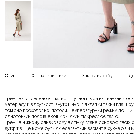
Опис
Характеристики
Заміри виробу
До
Тренч виготовлено з гладкої штучної шкіри на тканинній ос
матеріалу й відсутності внутрішньої підкладки такий плащ б
помірно прохолодної погоди. Температурний режим до +12 г
однотонний пояс із екошкіри, який підкреслює талію.
Тренч в ніжному оливковому відтінку стане основою твоїх с
аутфітів. Це може бути як елегантний варіант з сукнею чи к