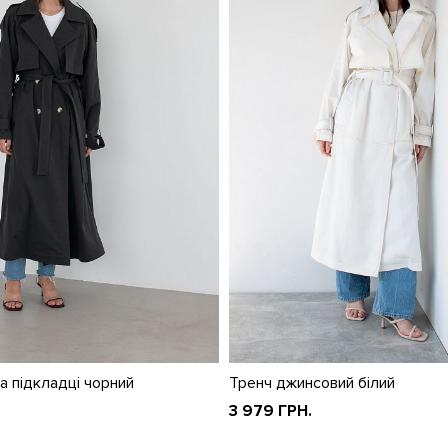
а підкладці чорний
Тренч джинсовий білий
3 979 ГРН.