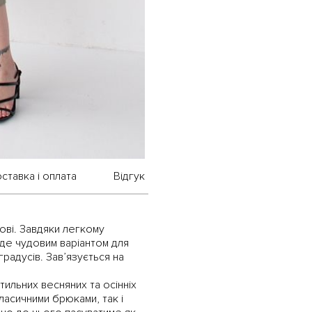
ставка і оплата
Відгук
нові. Завдяки легкому
уде чудовим варіантом для
радусів. Зав’язується на
тильних весняних та осінніх
ласичними брюками, так і