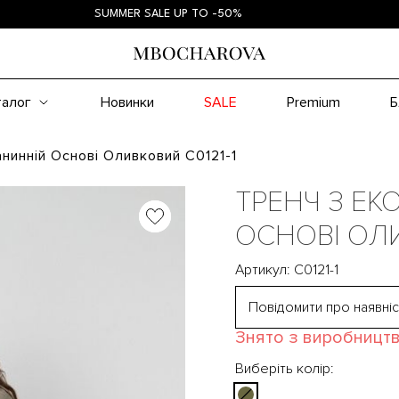
SUMMER SALE UP TO -50%
талог
Новинки
SALE
Premium
Б
анинній Основі Оливковий С0121-1
ТРЕНЧ З ЕК
ОСНОВІ ОЛ
Артикул: С0121-1
Повідомити про наявніс
Знято з виробницт
Виберіть колір: