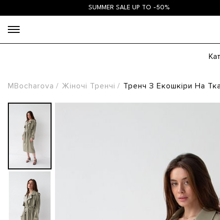
SUMMER SALE UP TO -50%
Ка
MBocharova
Жіночі Тренчі
Тренч З Екошкіри На Тк