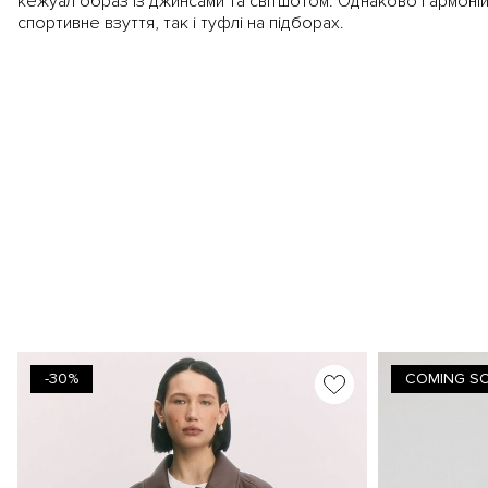
кежуал образ із джинсами та світшотом. Однаково гармоні
спортивне взуття, так і туфлі на підборах.
-30%
COMING S