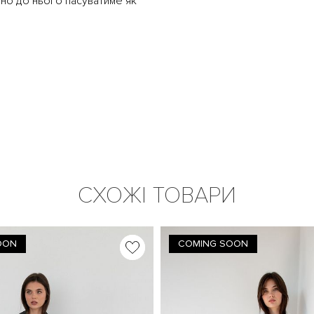
йно до нього пасуватиме як
СХОЖІ ТОВАРИ
OON
COMING SOON