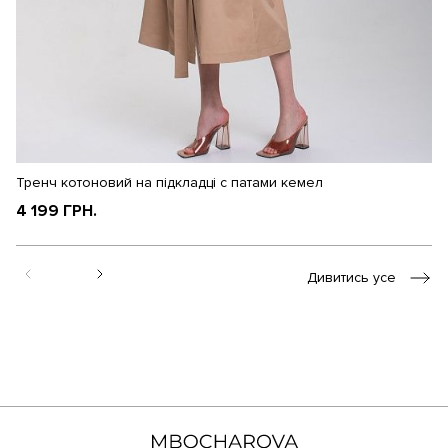
Тренч котоновий на підкладці с патами кемел
Тр
4 199 ГРН.
5
Дивитись усе