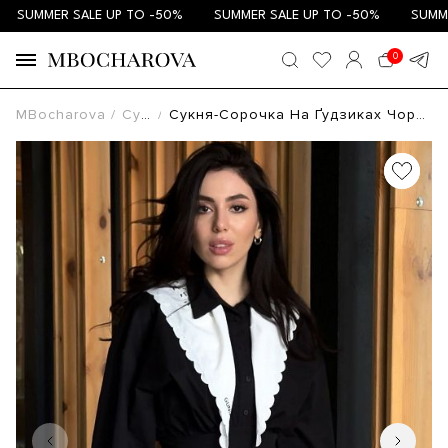
SUMMER SALE UP TO -50%
SUMMER SALE UP TO -50%
SUMMER S
0
MBocharova
Сукні
Сукня-Сорочка На Ґудзиках Чорна МБПЛ005