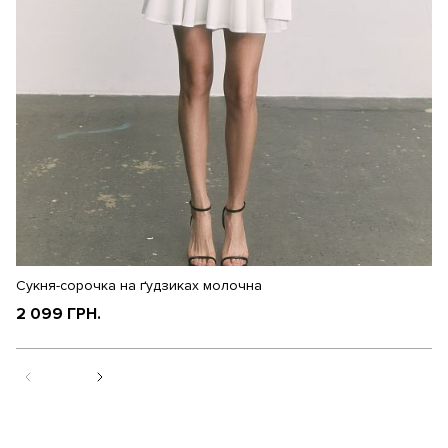
Сукня-сорочка на ґудзиках молочна
Су
2 099 ГРН.
1