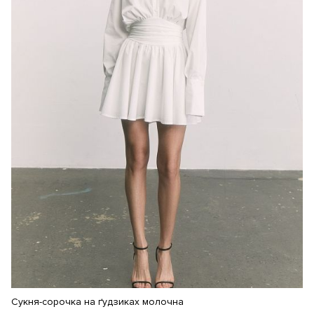
Сукня-сорочка на ґудзиках молочна
Су