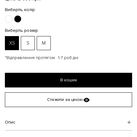
Виберіть колір:
Виберіть розмір:
XS
S
M
*Відправлення протягом:
1-7 роб.дні
В кошик
Стежити за ціною
Опис