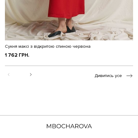
Сукня максі з відкритою спиною червона
Су
1 762 ГРН.
1
Дивитись усе