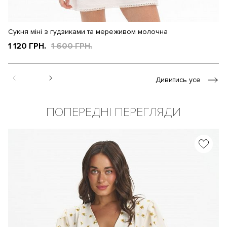
Сукня міні з гудзиками та мереживом молочна
С
1 120 ГРН.
1 600 ГРН.
2
Дивитись усе
ПОПЕРЕДНІ ПЕРЕГЛЯДИ