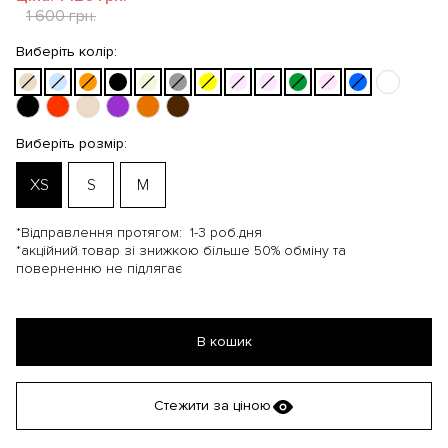
1 600 грн.
Виберіть колір:
Виберіть розмір:
XS
S
M
*Відправлення протягом:
1-3 роб.дня
*акційний товар зі знижкою більше 50% обміну та
поверненню не підлягає
В кошик
Стежити за ціною