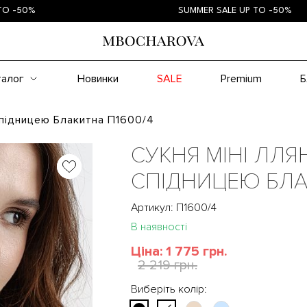
0%
SUMMER SALE UP TO -50%
талог
Новинки
SALE
Premium
Б
Спідницею Блакитна П1600/4
СУКНЯ МІНІ ЛЛ
СПІДНИЦЕЮ БЛ
Артикул: П1600/4
В наявності
Ціна:
1 775 грн.
2 219 грн.
Виберіть колір: