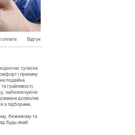
і оплата
Відгук
 водночас сучасна
комфорт і приємну
шна подвійна
та грайливості.
ку, забезпечуючи
-довжина дозволяє
я з підборами,
ому, бежевому та
під будь-який