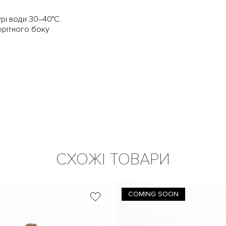
рі води 30–40°C.
орітного боку
СХОЖІ ТОВАРИ
COMING SOON