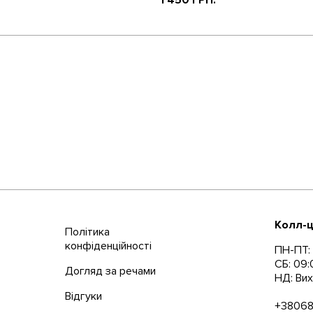
1 450 ГРН.
Колл-ц
Політика
конфіденційності
ПН-ПТ: 
СБ: 09:
Догляд за речами
НД: Вих
Відгуки
+3806