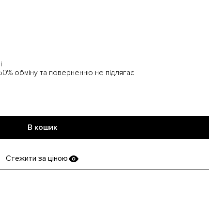
і
 50% обміну та поверненню не підлягає
В кошик
Стежити за ціною