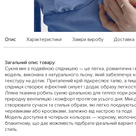
Опис
Характеристики
Заміри виробу
Доставка 
Загальний опис товару:
Сукня міні з подвійною спідницею — це легка, романтична і
модель, виконана з натурального льону, який забезпечує 
текстуру на дотик. Приталений крій підкреслює талію, а пи
спідниця створює ефектний силует і додає образу легкості 
Лляна тканина робить сукню ідеальною для теплої пори ро
природну вентиляцію і комфорт протягом усього дня. Міні
створювати сучасні та стильні образи, які легко поєднуютьс
черевиками або кросівками, залежно від настрою та події.
Модель доступна в чотирьох кольорах — чорному, молочн
блакитному, що дає можливість підібрати ідеальний варіант 
стиль.