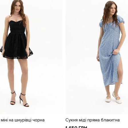
міні на шнурівці чорна
Сукня міді пряма блакитна