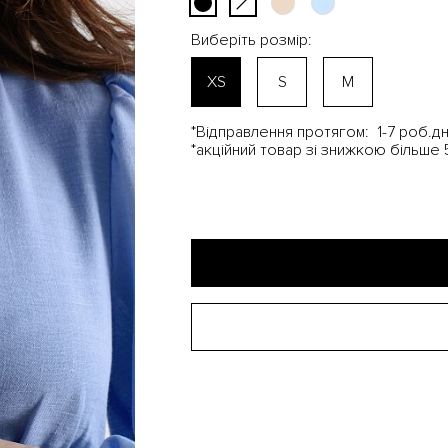
Виберіть розмір:
XS
S
M
*Відправлення протягом:
1-7 роб.дн
*акційний товар зі знижкою більше