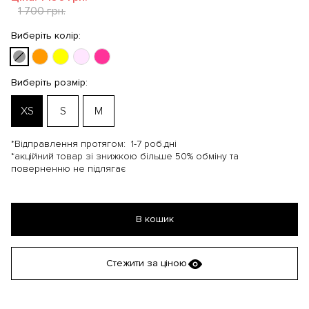
1 700 грн.
Виберіть колір:
Виберіть розмір:
XS
S
M
*Відправлення протягом:
1-7 роб.дні
*акційний товар зі знижкою більше 50% обміну та
поверненню не підлягає
В кошик
Стежити за ціною