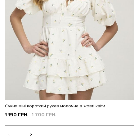
Сукня міні короткий рукав молочна в жовті квіти
Су
1 190 ГРН.
1 700 ГРН.
1