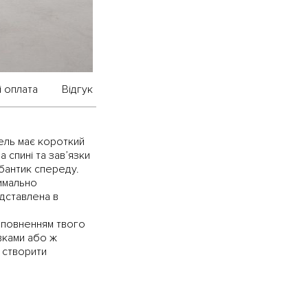
і оплата
Відгук
дель має короткий
 спині та зав’язки
 бантик спереду.
симально
дставлена в
оповненням твого
вками або ж
 створити