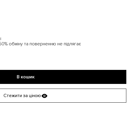
і
 50% обміну та поверненню не підлягає
В кошик
Стежити за ціною