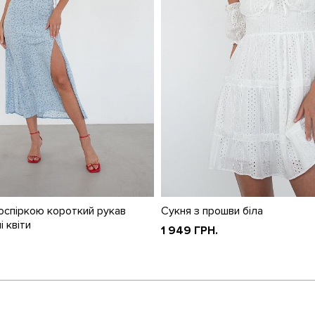
роспіркою короткий рукав
Сукня з прошви біла
і квіти
1 949 ГРН.