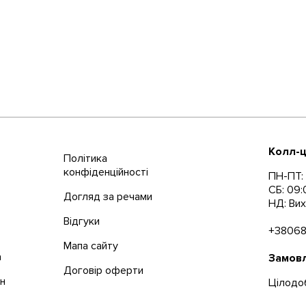
Колл-ц
Політика
конфіденційності
ПН-ПТ: 
СБ: 09:
Догляд за речами
НД: Вих
Відгуки
+3806
Мапа сайту
а
Замовл
Договір оферти
ін
Цілодо