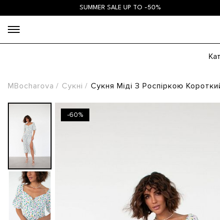
SUMMER SALE UP TO -50%
Ка
MBocharova
Сукні
Сукня Міді З Роспіркою Коротки
-60%