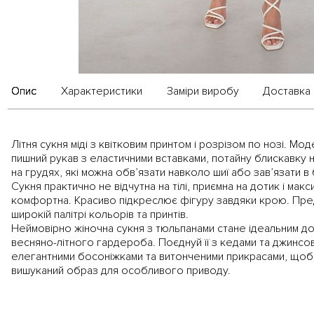
Опис
Характеристики
Заміри виробу
Доставка 
Літня сукня міді з квітковим принтом і розрізом по нозі. Мо
пишний рукав з еластичними вставками, потайну блискавку на
на грудях, які можна обв’язати навколо шиї або зав’язати в
Сукня практично не відчутна на тілі, приємна на дотик і мак
комфортна. Красиво підкреслює фігуру завдяки крою. Пре
широкій палітрі кольорів та принтів.
Неймовірно жіночна сукня з тюльпанами стане ідеальним д
весняно-літного гардероба. Поєднуй її з кедами та джинсо
елегантними босоніжками та витонченими прикрасами, щоб
вишуканий образ для особливого приводу.