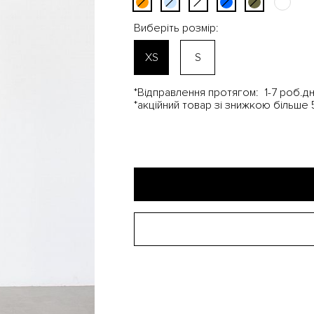
Виберіть розмір:
XS
S
*Відправлення протягом:
1-7 роб.дн
*акційний товар зі знижкою більше