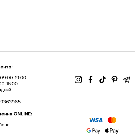
ентр:
09:00-19:00
00-16:00
ідний
89363965
ення ONLINE:
бово