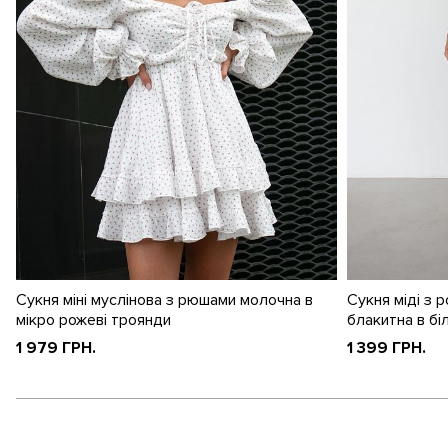
Сукня міні муслінова з рюшами молочна в
Сукня міді з 
мікро рожеві троянди
блакитна в біл
1 979 ГРН.
1 399 ГРН.