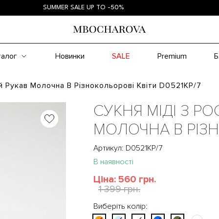
SUMMER SALE UP TO -50%
SUM
талог
Новинки
SALE
Premium
Б
й Рукав Молочна В Різнокольорові Квіти D0521КР/7
СУКНЯ МІДІ З Р
МОЛОЧНА В РІЗН
Артикул: D0521КР/7
В наявності
Ціна:
560 грн.
1 399 грн.
Виберіть колір: