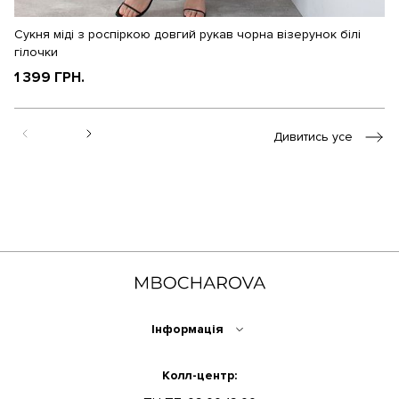
Сукня міді з роспіркою довгий рукав чорна візерунок білі
Су
гілочки
1
1 399 ГРН.
Дивитись усе
Інформація
Колл-центр: