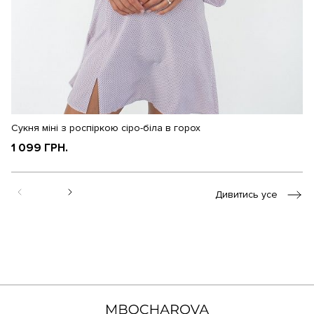
Сукня міні з роспіркою сіро-біла в горох
Су
1 099 ГРН.
1
Дивитись усе