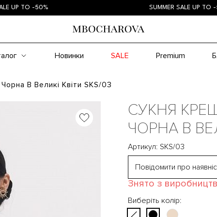
P TO -50%
SUMMER SALE UP TO -50%
талог
Новинки
SALE
Premium
Б
Чорна В Великі Квіти SKS/03
СУКНЯ КРЕ
ЧОРНА В ВЕ
Артикул: SKS/03
Повідомити про наявніс
Знято з виробницт
Виберіть колір: