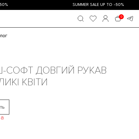
SUMMER SALE UP TO -50%
0
лог
Ш-СОФТ ДОВГИЙ РУКАВ
ЛИКІ КВІТИ
ть
ва