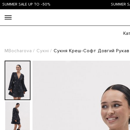
MER SALE UP TO -50%
SUMMER SALE U
Ка
MBocharova
Сукні
Сукня Креш-Софт Довгий Рукав 