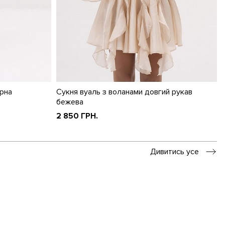
орна
Сукня вуаль з воланами довгий рукав
бежева
2 850 ГРН.
Дивитись усе