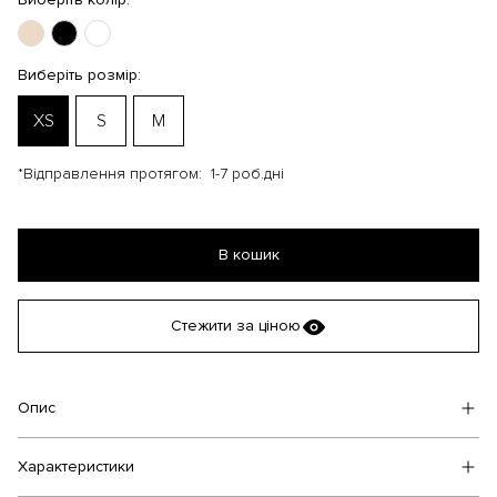
Виберіть розмір:
XS
S
M
*Відправлення протягом:
1-7 роб.дні
В кошик
Стежити за ціною
Опис
Характеристики