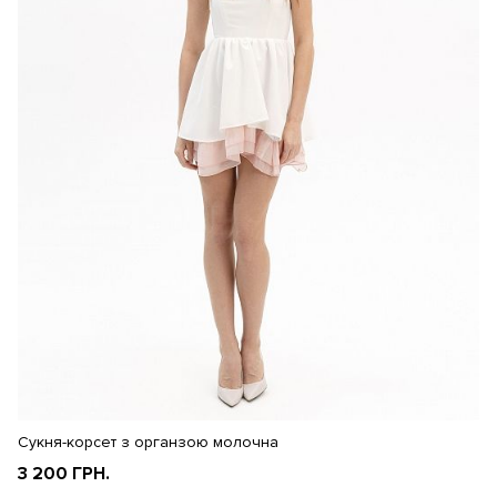
Сукня-корсет з органзою молочна
С
3 200 ГРН.
3