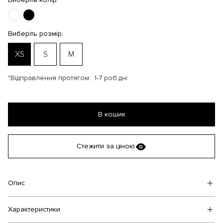
Виберіть розмір:
XS
S
M
*Відправлення протягом:
1-7 роб.дні
В кошик
Стежити за ціною
Опис
Характеристики