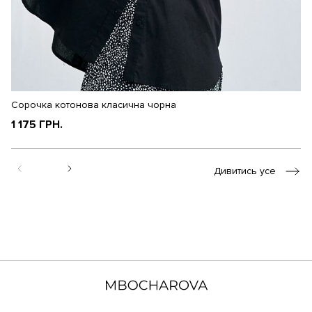
Сорочка котонова класична чорна
Со
1 175 ГРН.
9
Дивитись усе