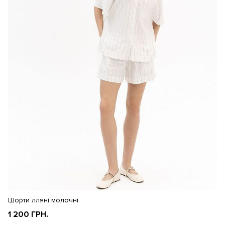
Шорти лляні молочні
Бр
1 200 ГРН.
1