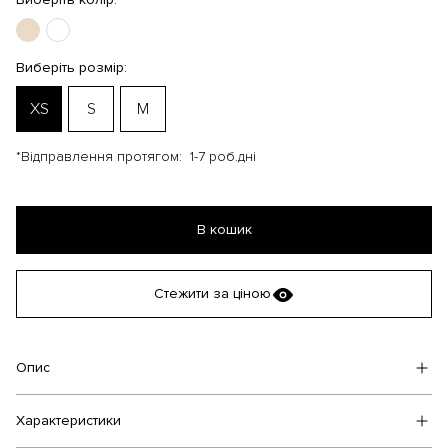
Виберіть розмір:
XS
S
M
*Відправлення протягом:
1-7 роб.дні
В кошик
Стежити за ціною
Опис
Характеристики